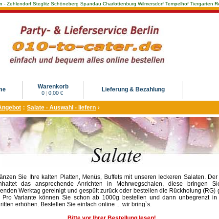
Berlin - Zehlendorf Steglitz Schöneberg Spandau Charlottenburg Wilmersdorf Tempelhof Tiergarte
Warenkorb
me
Lieferung & Bezahlung
0
|
0,00 €
Angebot
:
Salate - Auswahl - liefern
›
änzen Sie Ihre kalten Platten, Menüs, Buffets mit unseren leckeren Salaten. Der
nhaltet das ansprechende Anrichten in Mehrwegschalen, diese bringen S
genden Werktag gereinigt und gespült zurück oder bestellen die Rückholung (RG) 
. Pro Variante können Sie schon ab 1000g bestellen und dann unbegrenzt in
ritten erhöhen. Bestellen Sie einfach online ... wir bring`s.
Bitte vor Ihrer Bestellung lesen!