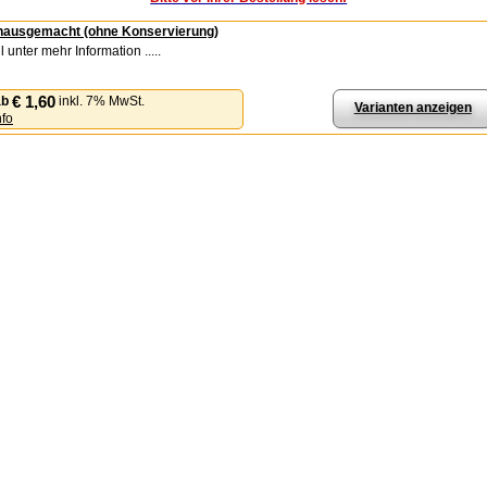
 hausgemacht (ohne Konservierung)
unter mehr Information .....
€ 1,60
ab
inkl. 7% MwSt.
Varianten anzeigen
nfo