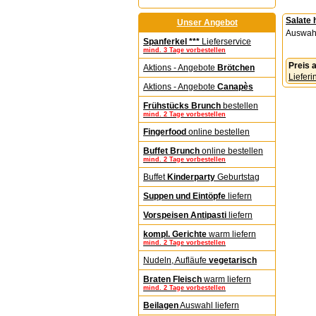
Salate
Unser Angebot
Auswahl 
Spanferkel ***
Lieferservice
mind. 3 Tage vorbestellen
Preis
Aktions - Angebote
Brötchen
Lieferi
Aktions - Angebote
Canapès
Frühstücks Brunch
bestellen
mind. 2 Tage vorbestellen
Fingerfood
online bestellen
Buffet Brunch
online bestellen
mind. 2 Tage vorbestellen
Buffet
Kinderparty
Geburtstag
Suppen und Eintöpfe
liefern
Vorspeisen Antipasti
liefern
kompl. Gerichte
warm liefern
mind. 2 Tage vorbestellen
Nudeln, Aufläufe
vegetarisch
Braten Fleisch
warm liefern
mind. 2 Tage vorbestellen
Beilagen
Auswahl liefern