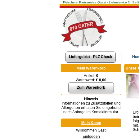
Fleischerei Partyservice Quast - Lieferservice für 
Liefergebiet - PLZ Check
Ho
Mein Warenkorb
Unser 
Artikel:
0
Warenwert:
€ 0,00
Zum Warenkorb
Hinweis
Informationen zu Zusatzstoffen und
Allergenen erhalten Sie umgehend
nach Anfrage im Kontaktformular.
Erg
bei
fol
Mein Konto
mit
Sch
Willkommen Gast!
Einloggen