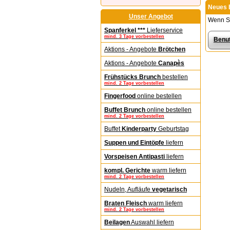
Neues 
Unser Angebot
Wenn Si
Spanferkel ***
Lieferservice
mind. 3 Tage vorbestellen
Benut
Aktions - Angebote
Brötchen
Aktions - Angebote
Canapès
Frühstücks Brunch
bestellen
mind. 2 Tage vorbestellen
Fingerfood
online bestellen
Buffet Brunch
online bestellen
mind. 2 Tage vorbestellen
Buffet
Kinderparty
Geburtstag
Suppen und Eintöpfe
liefern
Vorspeisen Antipasti
liefern
kompl. Gerichte
warm liefern
mind. 2 Tage vorbestellen
Nudeln, Aufläufe
vegetarisch
Braten Fleisch
warm liefern
mind. 2 Tage vorbestellen
Beilagen
Auswahl liefern