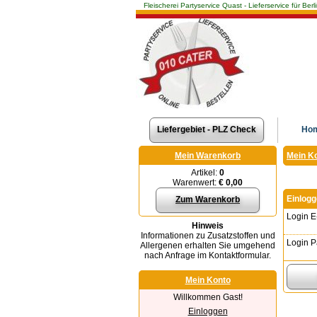
Fleischerei Partyservice Quast - Lieferservice für 
Liefergebiet - PLZ Check
Ho
Mein Warenkorb
Mein K
Artikel:
0
Warenwert:
€ 0,00
Einlog
Zum Warenkorb
Login E
Hinweis
Informationen zu Zusatzstoffen und
Login P
Allergenen erhalten Sie umgehend
nach Anfrage im Kontaktformular.
Mein Konto
Willkommen Gast!
Einloggen