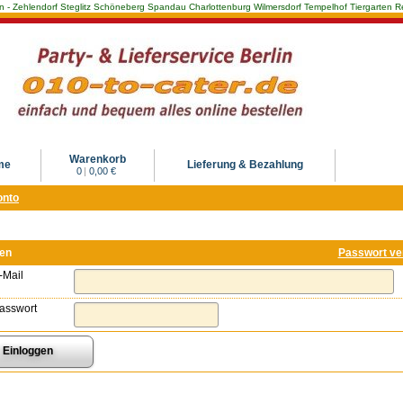
Berlin - Zehlendorf Steglitz Schöneberg Spandau Charlottenburg Wilmersdorf Tempelhof Tiergarte
Warenkorb
me
Lieferung & Bezahlung
0
|
0,00 €
onto
gen
Passwort ve
-Mail
asswort