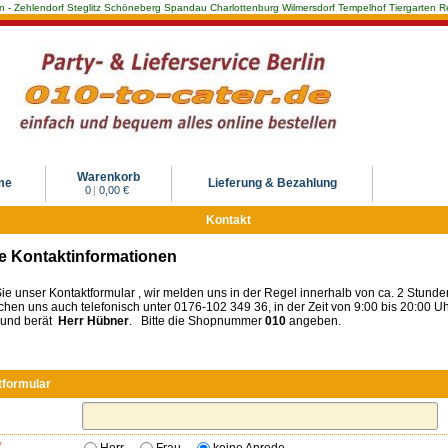
Berlin - Zehlendorf Steglitz Schöneberg Spandau Charlottenburg Wilmersdorf Tempelhof Tiergarte
Warenkorb
me
Lieferung & Bezahlung
0
|
0,00 €
Kontakt
e Kontaktinformationen
ie unser Kontaktformular , wir melden uns in der Regel innerhalb von ca. 2 Stunde
ichen uns auch telefonisch unter 0176-102 349 36, in der Zeit von 9:00 bis 20:00 Uh
t und berät
Herr Hübner
. Bitte die Shopnummer
010
angeben.
tformular
*