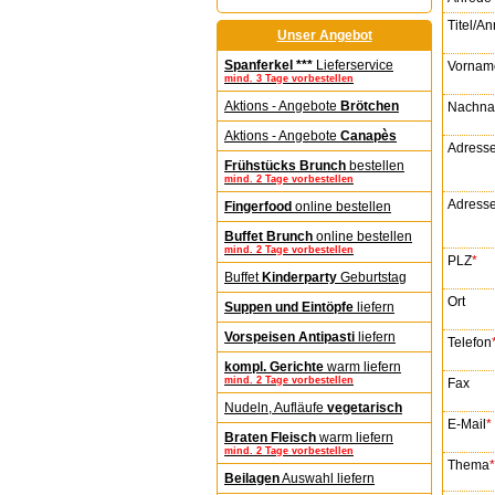
Titel/A
Unser Angebot
Spanferkel ***
Lieferservice
Vornam
mind. 3 Tage vorbestellen
Aktions - Angebote
Brötchen
Nachn
Aktions - Angebote
Canapès
Adress
Frühstücks Brunch
bestellen
mind. 2 Tage vorbestellen
Adresse
Fingerfood
online bestellen
Buffet Brunch
online bestellen
mind. 2 Tage vorbestellen
PLZ
*
Buffet
Kinderparty
Geburtstag
Ort
Suppen und Eintöpfe
liefern
Vorspeisen Antipasti
liefern
Telefon
kompl. Gerichte
warm liefern
mind. 2 Tage vorbestellen
Fax
Nudeln, Aufläufe
vegetarisch
E-Mail
*
Braten Fleisch
warm liefern
mind. 2 Tage vorbestellen
Thema
*
Beilagen
Auswahl liefern