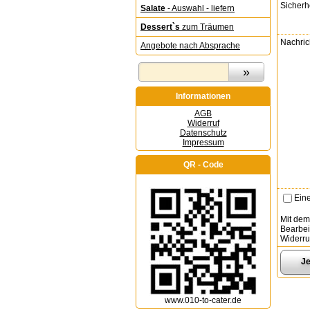
Sicherh
Salate
- Auswahl - liefern
Dessert`s
zum Träumen
Nachric
Angebote nach Absprache
Informationen
AGB
Widerruf
Datenschutz
Impressum
QR - Code
Eine
Mit dem
Bearbei
Widerru
www.010-to-cater.de