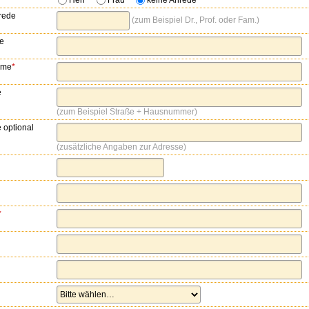
Herr
Frau
keine Anrede
nrede
zum Beispiel Dr., Prof. oder Fam.
e
ame
*
e
zum Beispiel Straße + Hausnummer
 optional
zusätzliche Angaben zur Adresse
*