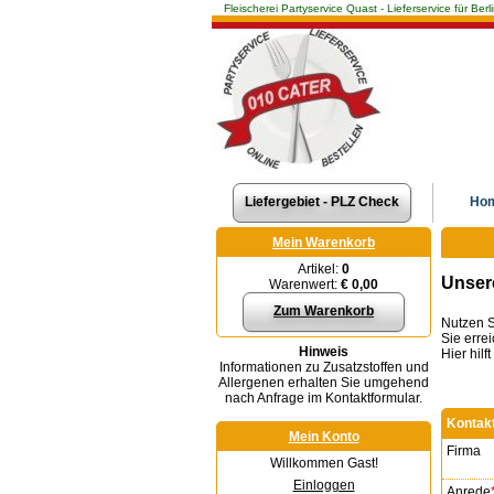
Fleischerei Partyservice Quast - Lieferservice für 
Liefergebiet - PLZ Check
Ho
Mein Warenkorb
Artikel:
0
Unser
Warenwert:
€ 0,00
Zum Warenkorb
Nutzen S
Sie erre
Hinweis
Hier hilf
Informationen zu Zusatzstoffen und
Allergenen erhalten Sie umgehend
nach Anfrage im Kontaktformular.
Kontak
Mein Konto
Firma
Willkommen Gast!
Einloggen
Anrede