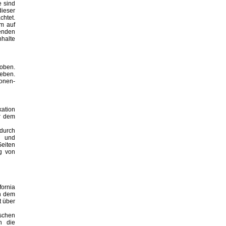
e sind
dieser
chtet.
em auf
enden
halte
oben.
geben.
sonen-
kation
or dem
durch
g und
Seiten
ng von
fornia
an dem
t über
ischen
h die