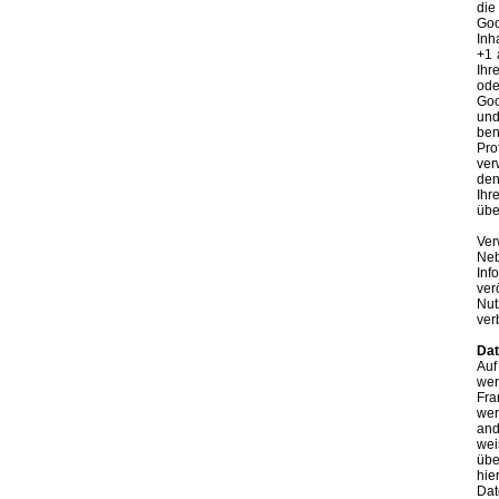
die
Goo
Inh
+1 
Ihr
ode
Goo
und
ben
Pro
ver
den
Ihr
übe
Ver
Neb
Inf
ver
Nut
ver
Dat
Auf
wer
Fra
wer
and
wei
übe
hie
Dat