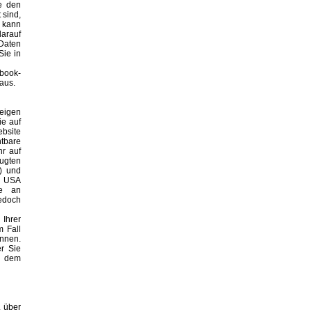
e den
 sind,
h kann
arauf
 Daten
Sie in
book-
aus.
eigen
ie auf
bsite
tbare
r auf
ugten
e) und
n USA
le an
jedoch
Ihrer
m Fall
önnen.
r Sie
u dem
. über