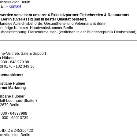
anzdirektion Berlin
ail: -
Kontakt
 werden von einem unserer 4 Exklusivpartner Fleischereien & Restaurants
 Berlin zuverlässig und in bester Qualität beliefert.
tändige Aufsichtsbehörde: Gesundheits- und Veterinäramt Berlin
ehörige Kammer: Handwerkskammer Berlin
ufsbezeichnung: Fleischermeister - (verliehen in der Bundesrepublik Deutschland)
ine-Vertrieb, Sale & Support
r Hübner
. 030 - 648 979 88
il 0176 - 102 349 36
temanbieter:
istiane Hübner
ernet Marketing
istiane Hübner
olf-Leonhard-Straße 7
2679 Berlin
. 030 - 64897988
. 030 - 65013739
.-ID: DE 245256423
anzdirektion Berlin