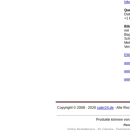
http
Que
Dat
+1 
Bil
mit
Bag
Sch
Met
Ver
EMa
ww
www
www
Copyright © 2008 - 2026
cater24.de
- Alle Re
Produkte können von 
Flei
Online Bestellservice - Ihr Catering - Partyservi