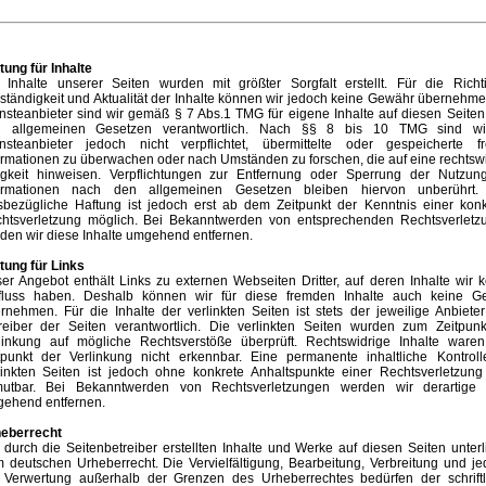
tung für Inhalte
 Inhalte unserer Seiten wurden mit größter Sorgfalt erstellt. Für die Richti
lständigkeit und Aktualität der Inhalte können wir jedoch keine Gewähr übernehme
nsteanbieter sind wir gemäß § 7 Abs.1 TMG für eigene Inhalte auf diesen Seite
 allgemeinen Gesetzen verantwortlich. Nach §§ 8 bis 10 TMG sind wi
nsteanbieter jedoch nicht verpflichtet, übermittelte oder gespeicherte f
ormationen zu überwachen oder nach Umständen zu forschen, die auf eine rechtsw
igkeit hinweisen. Verpflichtungen zur Entfernung oder Sperrung der Nutzun
ormationen nach den allgemeinen Gesetzen bleiben hiervon unberührt.
sbezügliche Haftung ist jedoch erst ab dem Zeitpunkt der Kenntnis einer kon
htsverletzung möglich. Bei Bekanntwerden von entsprechenden Rechtsverletz
den wir diese Inhalte umgehend entfernen.
tung für Links
er Angebot enthält Links zu externen Webseiten Dritter, auf deren Inhalte wir 
fluss haben. Deshalb können wir für diese fremden Inhalte auch keine G
rnehmen. Für die Inhalte der verlinkten Seiten ist stets der jeweilige Anbiete
reiber der Seiten verantwortlich. Die verlinkten Seiten wurden zum Zeitpunk
linkung auf mögliche Rechtsverstöße überprüft. Rechtswidrige Inhalte ware
tpunkt der Verlinkung nicht erkennbar. Eine permanente inhaltliche Kontroll
linkten Seiten ist jedoch ohne konkrete Anhaltspunkte einer Rechtsverletzung
utbar. Bei Bekanntwerden von Rechtsverletzungen werden wir derartige 
ehend entfernen.
eberrecht
 durch die Seitenbetreiber erstellten Inhalte und Werke auf diesen Seiten unter
 deutschen Urheberrecht. Die Vervielfältigung, Bearbeitung, Verbreitung und je
 Verwertung außerhalb der Grenzen des Urheberrechtes bedürfen der schriftl