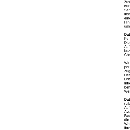
Zus
nur
Sei
Ins
ein
Hin
umg
Dat
Per
Die
Auf
bez
Chr
Wir
per
Zugr
Der
Dr
Inf
beh
Wer
Dat
(Li
Auf
Ave
Fac
die
Wen
Ihr