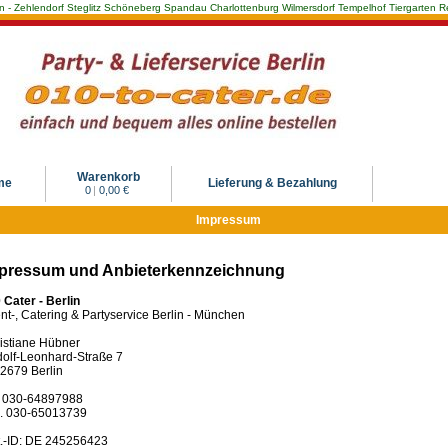
Berlin - Zehlendorf Steglitz Schöneberg Spandau Charlottenburg Wilmersdorf Tempelhof Tiergarte
Warenkorb
me
Lieferung & Bezahlung
0
|
0,00 €
Impressum
pressum und Anbieterkennzeichnung
 Cater - Berlin
nt-, Catering & Partyservice Berlin - München
istiane Hübner
olf-Leonhard-Straße 7
2679 Berlin
. 030-64897988
. 030-65013739
.-ID: DE 245256423