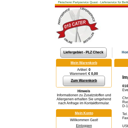
Fleischerei Partyservice Quast - Lieferservice für 
Liefergebiet - PLZ Check
Ho
Mein Warenkorb
Artikel:
0
Warenwert:
€ 0,00
Im
Zum Warenkorb
010
Eve
Hinweis
Informationen zu Zusatzstoffen und
Chr
Allergenen erhalten Sie umgehend
Rud
nach Anfrage im Kontaktformular.
D-1
Mein Konto
Tel
Fax
Willkommen Gast!
Einloggen
USt