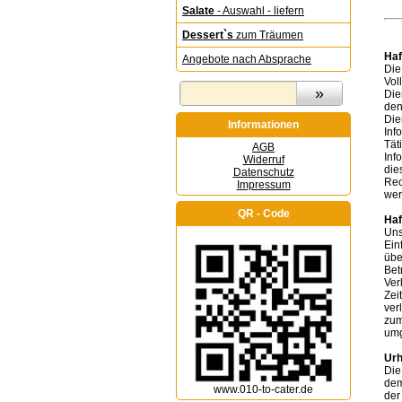
Salate
- Auswahl - liefern
Dessert`s
zum Träumen
Haf
Angebote nach Absprache
Die
Vol
Die
den
Die
Informationen
Inf
Tät
AGB
Inf
Widerruf
die
Datenschutz
Rec
Impressum
wer
QR - Code
Haf
Uns
Ein
übe
Bet
Ver
Zei
ver
zum
umg
Urh
Die
dem
www.010-to-cater.de
der