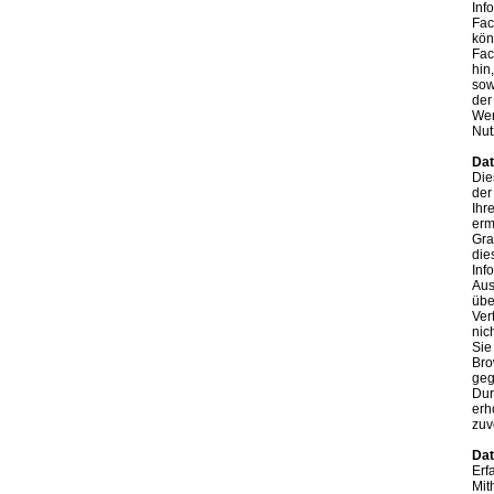
Inf
Fac
kön
Fac
hin
sow
der
Wen
Nut
Dat
Die
der
Ihr
erm
Gra
die
Inf
Aus
üb
Ver
nic
Sie
Bro
geg
Dur
erh
zuv
Dat
Erf
Mit