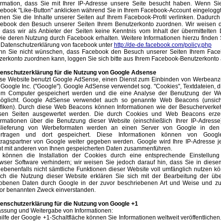
ormation, dass Sie mit Ihrer IP-Adresse unsere Seite besucht haben. Wenn Si
ebook "Like-Button" anklicken während Sie in Ihrem Facebook-Account eingeloggt
nen Sie die Inhalte unserer Seiten auf Ihrem Facebook-Profil verlinken. Dadurc
ebook den Besuch unserer Seiten Ihrem Benutzerkonto zuordnen. Wir weisen d
, dass wir als Anbieter der Seiten keine Kenntnis vom Inhalt der übermittelten
ie deren Nutzung durch Facebook erhalten. Weitere Informationen hierzu finden 
 Datenschutzerklärung von facebook unter
http://de-de.facebook.com/policy.php
n Sie nicht wünschen, dass Facebook den Besuch unserer Seiten Ihrem Face
zerkonto zuordnen kann, loggen Sie sich bitte aus Ihrem Facebook-Benutzerkonto 
enschutzerklärung für die Nutzung von Google Adsense
se Website benutzt Google AdSense, einen Dienst zum Einbinden von Werbeanz
 Google Inc. ("Google"). Google AdSense verwendet sog. "Cookies", Textdateien, d
em Computer gespeichert werden und die eine Analyse der Benutzung der We
öglicht. Google AdSense verwendet auch so genannte Web Beacons (unsich
fiken). Durch diese Web Beacons können Informationen wie der Besucherverkeh
sen Seiten ausgewertet werden. Die durch Cookies und Web Beacons erze
ormationen über die Benutzung dieser Website (einschließlich Ihrer IP-Adress
lieferung von Werbeformaten werden an einen Server von Google in de
ertragen und dort gespeichert. Diese Informationen können von Goog
tragspartner von Google weiter gegeben werden. Google wird Ihre IP-Adresse 
ht mit anderen von Ihnen gespeicherten Daten zusammenführen.
 können die Installation der Cookies durch eine entsprechende Einstellung 
wser Software verhindern; wir weisen Sie jedoch darauf hin, dass Sie in diese
ebenenfalls nicht sämtliche Funktionen dieser Website voll umfänglich nutzen k
ch die Nutzung dieser Website erklären Sie sich mit der Bearbeitung der übe
obenen Daten durch Google in der zuvor beschriebenen Art und Weise und z
or benannten Zweck einverstanden.
enschutzerklärung für die Nutzung von Google +1
assung und Weitergabe von Informationen:
hilfe der Google +1-Schaltfläche können Sie Informationen weltweit veröffentlichen