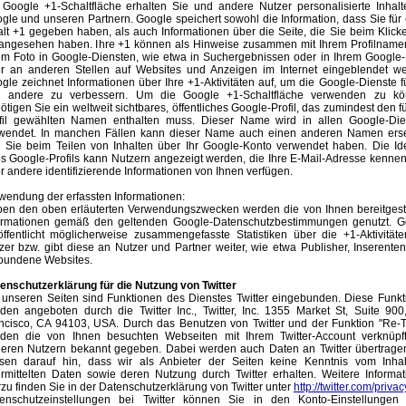
 Google +1-Schaltfläche erhalten Sie und andere Nutzer personalisierte Inhal
gle und unseren Partnern. Google speichert sowohl die Information, dass Sie für
alt +1 gegeben haben, als auch Informationen über die Seite, die Sie beim Klick
angesehen haben. Ihre +1 können als Hinweise zusammen mit Ihrem Profilname
em Foto in Google-Diensten, wie etwa in Suchergebnissen oder in Ihrem Google-P
r an anderen Stellen auf Websites und Anzeigen im Internet eingeblendet we
gle zeichnet Informationen über Ihre +1-Aktivitäten auf, um die Google-Dienste f
 andere zu verbessern. Um die Google +1-Schaltfläche verwenden zu kö
ötigen Sie ein weltweit sichtbares, öffentliches Google-Profil, das zumindest den f
fil gewählten Namen enthalten muss. Dieser Name wird in allen Google-Die
wendet. In manchen Fällen kann dieser Name auch einen anderen Namen erse
 Sie beim Teilen von Inhalten über Ihr Google-Konto verwendet haben. Die Ide
es Google-Profils kann Nutzern angezeigt werden, die Ihre E-Mail-Adresse kenne
r andere identifizierende Informationen von Ihnen verfügen.
wendung der erfassten Informationen:
en den oben erläuterten Verwendungszwecken werden die von Ihnen bereitgeste
ormationen gemäß den geltenden Google-Datenschutzbestimmungen genutzt. G
öffentlicht möglicherweise zusammengefasste Statistiken über die +1-Aktivität
zer bzw. gibt diese an Nutzer und Partner weiter, wie etwa Publisher, Inserente
bundene Websites.
enschutzerklärung für die Nutzung von Twitter
 unseren Seiten sind Funktionen des Dienstes Twitter eingebunden. Diese Funk
den angeboten durch die Twitter Inc., Twitter, Inc. 1355 Market St, Suite 90
ncisco, CA 94103, USA. Durch das Benutzen von Twitter und der Funktion "Re-
den die von Ihnen besuchten Webseiten mit Ihrem Twitter-Account verknüpf
eren Nutzern bekannt gegeben. Dabei werden auch Daten an Twitter übertragen
sen darauf hin, dass wir als Anbieter der Seiten keine Kenntnis vom Inhal
rmittelten Daten sowie deren Nutzung durch Twitter erhalten. Weitere Informa
rzu finden Sie in der Datenschutzerklärung von Twitter unter
http://twitter.com/privac
enschutzeinstellungen bei Twitter können Sie in den Konto-Einstellungen 