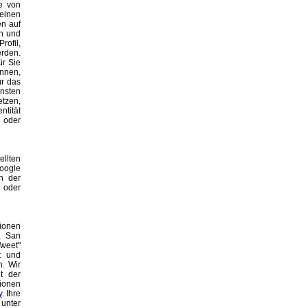
te von
 einen
en auf
n und
rofil,
rden.
ür Sie
nnen,
ür das
nsten
tzen,
ntität
n oder
llten
oogle
en der
n oder
tionen
0, San
Tweet"
t und
. Wir
t der
tionen
y
. Ihre
unter