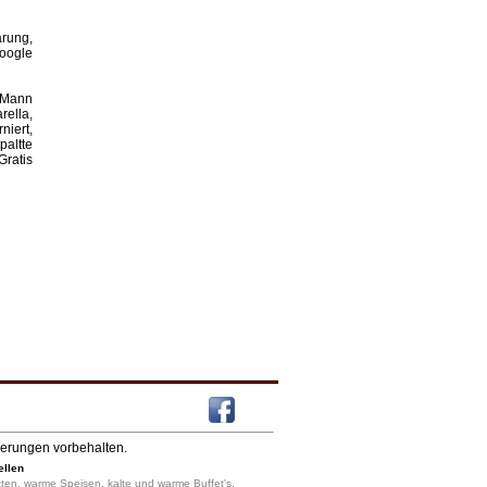
rung,
Google
, Mann
rella,
iert,
altte
Gratis
derungen vorbehalten.
ellen
 Platten, warme Speisen, kalte und warme Buffet's,