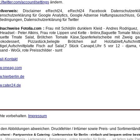
://twitter.com/account/settings
ändern.
llverweis:
Disclaimer eRecht24, eRecht24 Facebook Datenschutzerklä
enschutzerklärung für Google Analytics, Google Adsense Haftungsausschluss, 
Bedingungen, Datenschutzerklärung für Twitter
dnachweise Fotolia.com :
Frau mit Schild/in dunklem Kleid - Andres Rodriguez
 Headset - Peter Atkins, Frau rote Lippen und Kette - tinlinx,Baguette Tomate Moza
uette Tmate Salat, Brötchen Tomate Käse,Spanferkelscheibe mit Zweig garn
okodessert, Pizzastück,belegte Brötchen auf Holztablett,Aufschnittp
tigel,Aufschnittplatte Fisch auf Salat,7 Stück Canapé,Uhr 5 vor 12 - djama, 
sand - WoGi, rote Preisschilder - sunt
il-Kontakt
w.oneag.com
.hierberlin.de
.cater24.de
chte vorbehalten.
Impressum
den Abbildungen abweichen. Druckfehler / Irrtümer sowie Preis- und Sortimentän
scherei - Partyservice & Catering - Lieferservice für Berlin - einfach und bequem online best
ce - Mittagsmenüs - Lieferservice - Bringservice - online bestellen für Berlin , ... wir liefern kalte