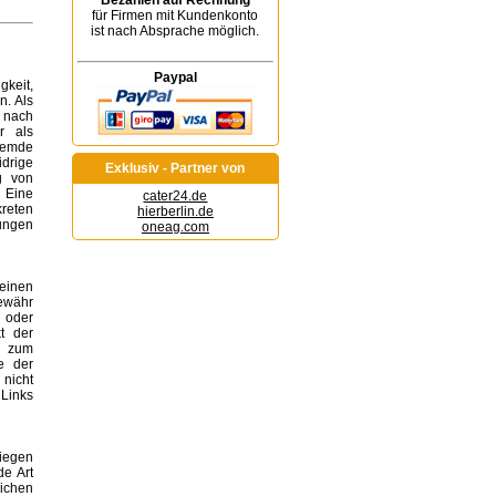
Bezahlen auf Rechnung
für Firmen mit Kundenkonto
ist nach Absprache möglich.
Paypal
gkeit,
n. Als
n nach
r als
remde
idrige
Exklusiv - Partner von
g von
 Eine
cater24.de
kreten
hierberlin.de
ungen
oneag.com
keinen
ewähr
r oder
t der
n zum
e der
 nicht
Links
liegen
de Art
ichen