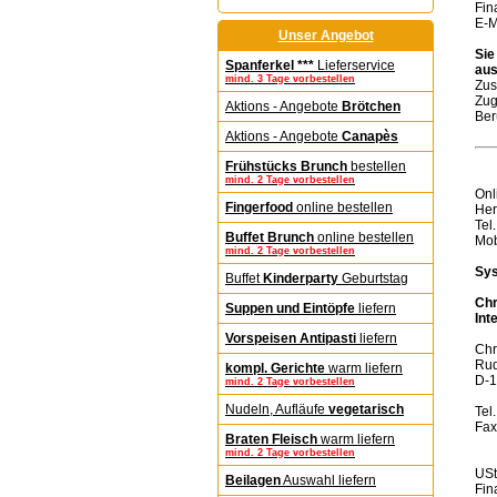
Fin
E-M
Unser Angebot
Sie
Spanferkel ***
Lieferservice
aus
mind. 3 Tage vorbestellen
Zus
Zug
Aktions - Angebote
Brötchen
Ber
Aktions - Angebote
Canapès
Frühstücks Brunch
bestellen
mind. 2 Tage vorbestellen
Onl
Fingerfood
online bestellen
Her
Tel
Buffet Brunch
online bestellen
Mob
mind. 2 Tage vorbestellen
Sys
Buffet
Kinderparty
Geburtstag
Chr
Suppen und Eintöpfe
liefern
Int
Vorspeisen Antipasti
liefern
Chr
Rud
kompl. Gerichte
warm liefern
D-1
mind. 2 Tage vorbestellen
Nudeln, Aufläufe
vegetarisch
Tel
Fax
Braten Fleisch
warm liefern
mind. 2 Tage vorbestellen
USt
Beilagen
Auswahl liefern
Fin