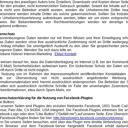
timmung des jeweiligen Autors bzw. Erstellers. Downloads und Kopien dieser Seit
 für den privaten, nicht kommerziellen Gebrauch gestattet. Soweit die Inhalte auf 
te nicht vom Betreiber erstellt wurden, werden die Urheberrechte Dritter bea
besondere werden Inhalte Dritter als solche gekennzeichnet. Sollten Sie trotzd
e Urheberrechtsverletzung aufmerksam werden, bitten wir um einen entsprech
weis. Bei Bekanntwerden von Rechtsverletzungen werden wir derartige In
ehend entfernen.
enschutz
sonenbezogene Daten werden nur mit Ihrem Wissen und Ihrer Einwilligung erh
se Daten werden ohne Ihre ausdrückliche Zustimmung nicht an Dritte weiterge
 Antrag erhalten Sie unentgeltlich Auskunft zu den über Sie gespeicherten per
ogenen Daten. Wenden Sie sich dazu bitte an:
istiane Hübner Internet-Marketing :
EMail-Kontakt
 weisen darauf hin, dass die Datenübertragung im Internet (z.B. bei der Kommuni
 E-Mail) Sicherheitslücken aufweisen kann. Ein lückenloser Schutz der Daten v
iff durch Dritte ist nicht möglich.
 Nutzung von im Rahmen der Impressumspflicht veröffentlichten Kontaktdaten 
itte zur Übersendung von nicht ausdrücklich angeforderter Werbun
ormationsmaterialien wird hiermit ausdrücklich widersprochen. Die Betreiber der 
alten sich ausdrücklich rechtliche Schritte im Falle der unverlangten Zusendu
beinformationen, etwa durch Spam-Mails, vor.
enschutzerklärung für die Nutzung von Facebook-Plugins
ke-Button)
 unseren Seiten sind Plugins des sozialen Netzwerks Facebook, 1601 South Cali
nue, Palo Alto, CA 94304, USA integriert. Die Facebook-Plugins erkennen Sie 
ebook-Logo oder dem "Like-Button" ("Gefällt mir") auf unserer Seite. Eine Übersich
 Facebook-Plugins finden Sie hier:
http://developers.facebook.com/docs/plugins/
.
n Sie unsere Seiten besuchen, wird über das Plugin eine direkte Verbindung zw
em Browser und dem Facebook-Server hergestellt. Facebook erhält dadurc