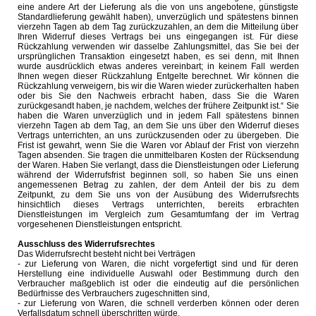
eine andere Art der Lieferung als die von uns angebotene, günstigste
Standardlieferung gewählt haben), unverzüglich und spätestens binnen
vierzehn Tagen ab dem Tag zurückzuzahlen, an dem die Mitteilung über
Ihren Widerruf dieses Vertrags bei uns eingegangen ist. Für diese
Rückzahlung verwenden wir dasselbe Zahlungsmittel, das Sie bei der
ursprünglichen Transaktion eingesetzt haben, es sei denn, mit Ihnen
wurde ausdrücklich etwas anderes vereinbart; in keinem Fall werden
Ihnen wegen dieser Rückzahlung Entgelte berechnet. Wir können die
Rückzahlung verweigern, bis wir die Waren wieder zurückerhalten haben
oder bis Sie den Nachweis erbracht haben, dass Sie die Waren
zurückgesandt haben, je nachdem, welches der frühere Zeitpunkt ist.“ Sie
haben die Waren unverzüglich und in jedem Fall spätestens binnen
vierzehn Tagen ab dem Tag, an dem Sie uns über den Widerruf dieses
Vertrags unterrichten, an uns zurückzusenden oder zu übergeben. Die
Frist ist gewahrt, wenn Sie die Waren vor Ablauf der Frist von vierzehn
Tagen absenden. Sie tragen die unmittelbaren Kosten der Rücksendung
der Waren. Haben Sie verlangt, dass die Dienstleistungen oder Lieferung
während der Widerrufsfrist beginnen soll, so haben Sie uns einen
angemessenen Betrag zu zahlen, der dem Anteil der bis zu dem
Zeitpunkt, zu dem Sie uns von der Ausübung des Widerrufsrechts
hinsichtlich dieses Vertrags unterrichten, bereits erbrachten
Dienstleistungen im Vergleich zum Gesamtumfang der im Vertrag
vorgesehenen Dienstleistungen entspricht.
Ausschluss des Widerrufsrechtes
Das Widerrufsrecht besteht nicht bei Verträgen
- zur Lieferung von Waren, die nicht vorgefertigt sind und für deren
Herstellung eine individuelle Auswahl oder Bestimmung durch den
Verbraucher maßgeblich ist oder die eindeutig auf die persönlichen
Bedürfnisse des Verbrauchers zugeschnitten sind,
- zur Lieferung von Waren, die schnell verderben können oder deren
Verfallsdatum schnell überschritten würde,