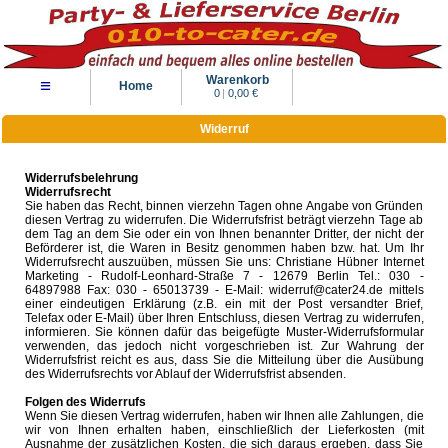
Warenkorb
≡
Home
0
|
0,00 €
Widerruf
Widerrufsbelehrung
Widerrufsrecht
Sie haben das Recht, binnen vierzehn Tagen ohne Angabe von Gründen
diesen Vertrag zu widerrufen. Die Widerrufsfrist beträgt vierzehn Tage ab
dem Tag an dem Sie oder ein von Ihnen benannter Dritter, der nicht der
Beförderer ist, die Waren in Besitz genommen haben bzw. hat. Um Ihr
Widerrufsrecht auszuüben, müssen Sie uns: Christiane Hübner Internet
Marketing - Rudolf-Leonhard-Straße 7 - 12679 Berlin Tel.: 030 -
64897988 Fax: 030 - 65013739 - E-Mail: widerruf@cater24.de mittels
einer eindeutigen Erklärung (z.B. ein mit der Post versandter Brief,
Telefax oder E-Mail) über Ihren Entschluss, diesen Vertrag zu widerrufen,
informieren. Sie können dafür das beigefügte Muster-Widerrufsformular
verwenden, das jedoch nicht vorgeschrieben ist. Zur Wahrung der
Widerrufsfrist reicht es aus, dass Sie die Mitteilung über die Ausübung
des Widerrufsrechts vor Ablauf der Widerrufsfrist absenden.
Folgen des Widerrufs
Wenn Sie diesen Vertrag widerrufen, haben wir Ihnen alle Zahlungen, die
wir von Ihnen erhalten haben, einschließlich der Lieferkosten (mit
Ausnahme der zusätzlichen Kosten, die sich daraus ergeben, dass Sie