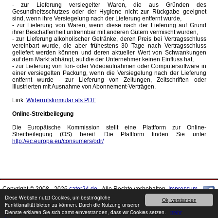
- zur Lieferung versiegelter Waren, die aus Gründen des
Gesundheitsschutzes oder der Hygiene nicht zur Rückgabe geeignet
sind, wenn ihre Versiegelung nach der Lieferung entfernt wurde,
- zur Lieferung von Waren, wenn diese nach der Lieferung auf Grund
ihrer Beschaffenheit untrennbar mit anderen Gütern vermischt wurden,
- zur Lieferung alkoholischer Getränke, deren Preis bei Vertragsschluss
vereinbart wurde, die aber frühestens 30 Tage nach Vertragsschluss
geliefert werden können und deren aktueller Wert von Schwankungen
auf dem Markt abhängt, auf die der Unternehmer keinen Einfluss hat,
- zur Lieferung von Ton- oder Videoaufnahmen oder Computersoftware in
einer versiegelten Packung, wenn die Versiegelung nach der Lieferung
entfernt wurde - zur Lieferung von Zeitungen, Zeitschriften oder
Illustrierten mit Ausnahme von Abonnement-Verträgen.
Link:
Widerrufsformular als PDF
Online-Streitbeilegung
Die Europäische Kommission stellt eine Plattform zur Online-
Streitbeilegung (OS) bereit. Die Plattform finden Sie unter
http://ec.europa.eu/consumers/odr/
Copyright © 2008 - 2026
cater24.de
- Alle Rechte vorbehalten.
Impressum
Diese Website nutzt Cookies, um bestmögliche
Ok, verstanden
Funktionalität bieten zu können. Durch die Nutzung unserer
Produkte können von den Abbildungen abweichen. Druckfehler / Irrtümer sowie
Dienste erklären Sie sich damit einverstanden, dass wir Cookies setzen.
mehr
Preis- und Sortimentänderungen vorbehalten.