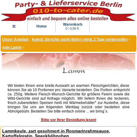
Warenkorb
≡
Home
0
|
0,00 €
Unser Angebot
:
kompl. Gerichte warm liefern mind. 2 Tage vorbestellen
›
vom Lamm
›
Wir bieten Ihnen eine breite Auswahl an warmen Fleischgerichten, diese
können Sie ab 10 Portionen pro Variante bestellen. Die Portion entspricht
ca. 250g. Weitere Fleisch-Wunsch-Gerichte für größere Feiern sowie die
Wild-Gerichte sind auf Anfrage möglich. Wir liefern Ihnen die leckeren,
frisch zubereiteten Speisen heiß mit Wärmebehälter* zur Ausleihe, diese
bringen Sie uns am folgenden Werktag zurück oder bestellen eine
Abholgebühr. Bestellen Sie bitte einfach online ... wir bring`s.
Bitte vor Ihrer Bestellung lesen!
Lammkeule, zart geschmort in Rosmarinrahmsauce,
Kartoffelgratin, Speckböhnchen