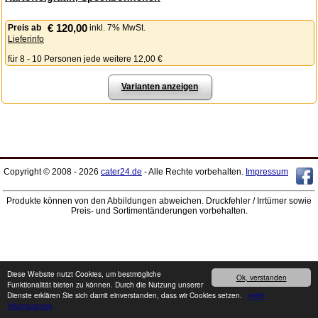
€ 120,00
Preis
ab
inkl. 7% MwSt.
Lieferinfo
für 8 - 10 Personen jede weitere 12,00 €
Varianten anzeigen
Copyright © 2008 - 2026
cater24.de
- Alle Rechte vorbehalten.
Impressum
Produkte können von den Abbildungen abweichen. Druckfehler / Irrtümer sowie
Preis- und Sortimentänderungen vorbehalten.
Diese Website nutzt Cookies, um bestmögliche
Ok, verstanden
Funktionalität bieten zu können. Durch die Nutzung unserer
Dienste erklären Sie sich damit einverstanden, dass wir Cookies setzen.
mehr
Informationen