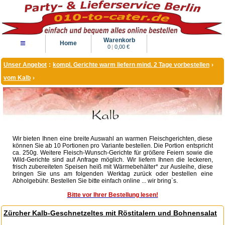
Warenkorb
≡
Home
0
|
0,00 €
Unser Angebot
:
kompl. Gerichte warm liefern mind. 2 Tage vorbestellen
›
vom Kalb
›
Wir bieten Ihnen eine breite Auswahl an warmen Fleischgerichten, diese
können Sie ab 10 Portionen pro Variante bestellen. Die Portion entspricht
ca. 250g. Weitere Fleisch-Wunsch-Gerichte für größere Feiern sowie die
Wild-Gerichte sind auf Anfrage möglich. Wir liefern Ihnen die leckeren,
frisch zubereiteten Speisen heiß mit Wärmebehälter* zur Ausleihe, diese
bringen Sie uns am folgenden Werktag zurück oder bestellen eine
Abholgebühr. Bestellen Sie bitte einfach online ... wir bring`s.
Bitte vor Ihrer Bestellung lesen!
Zürcher Kalb-Geschnetzeltes mit Röstitalern und Bohnensalat