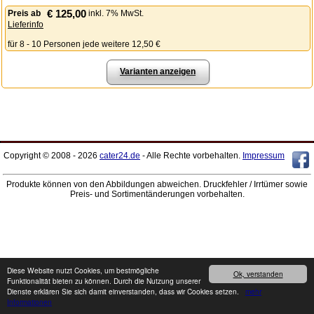
€ 125,00
Preis
ab
inkl. 7% MwSt.
Lieferinfo
für 8 - 10 Personen jede weitere 12,50 €
Varianten anzeigen
Copyright © 2008 - 2026
cater24.de
- Alle Rechte vorbehalten.
Impressum
Produkte können von den Abbildungen abweichen. Druckfehler / Irrtümer sowie
Preis- und Sortimentänderungen vorbehalten.
Diese Website nutzt Cookies, um bestmögliche
Ok, verstanden
Funktionalität bieten zu können. Durch die Nutzung unserer
Dienste erklären Sie sich damit einverstanden, dass wir Cookies setzen.
mehr
Informationen