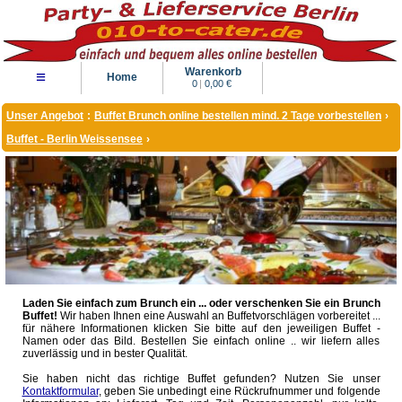
Warenkorb
≡
Home
0
|
0,00 €
Unser Angebot
:
Buffet Brunch online bestellen mind. 2 Tage vorbestellen
›
Buffet - Berlin Weissensee
›
Laden Sie einfach zum Brunch ein ... oder verschenken Sie ein Brunch
Buffet!
Wir haben Ihnen eine Auswahl an Buffetvorschlägen vorbereitet ...
für nähere Informationen klicken Sie bitte auf den jeweiligen Buffet -
Namen oder das Bild. Bestellen Sie einfach online .. wir liefern alles
zuverlässig und in bester Qualität.
Sie haben nicht das richtige Buffet gefunden? Nutzen Sie unser
Kontaktformular
, geben Sie unbedingt eine Rückrufnummer und folgende