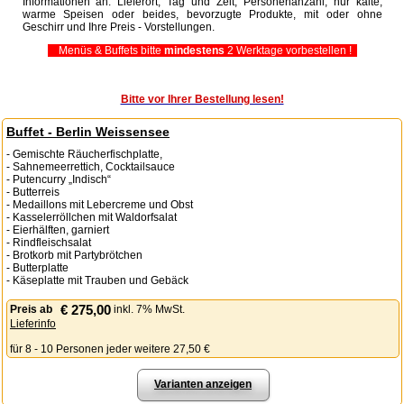
Informationen an: Lieferort, Tag und Zeit, Personenanzahl, nur kalte,
warme Speisen oder beides, bevorzugte Produkte, mit oder ohne
Geschirr und Ihre Preis - Vorstellungen.
Menüs & Buffets bitte
mindestens
2 Werktage vorbestellen !
Bitte vor Ihrer Bestellung lesen!
Buffet - Berlin Weissensee
- Gemischte Räucherfischplatte,
- Sahnemeerrettich, Cocktailsauce
- Putencurry „Indisch“
- Butterreis
- Medaillons mit Lebercreme und Obst
- Kasselerröllchen mit Waldorfsalat
- Eierhälften, garniert
- Rindfleischsalat
- Brotkorb mit Partybrötchen
- Butterplatte
- Käseplatte mit Trauben und Gebäck
€ 275,00
Preis
ab
inkl. 7% MwSt.
Lieferinfo
für 8 - 10 Personen jeder weitere 27,50 €
Varianten anzeigen