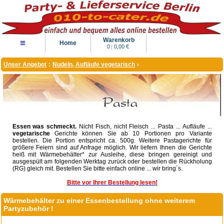
Warenkorb
≡
Home
0
|
0,00 €
Unser Angebot
:
Nudeln, Aufläufe vegetarisch
›
Essen was schmeckt.
Nicht Fisch, nicht Fleisch ... Pasta ... Aufläufe ...
vegetarische
Gerichte können Sie ab 10 Portionen pro Variante
bestellen. Die Portion entspricht ca. 500g. Weitere Pastagerichte für
größere Feiern sind auf Anfrage möglich. Wir liefern Ihnen die Gerichte
heiß mit Wärmebehälter* zur Ausleihe, diese bringen gereinigt und
ausgespült am folgenden Werktag zurück oder bestellen die Rückholung
(RG) gleich mit. Bestellen Sie bitte einfach online ... wir bring`s.
Bitte vor Ihrer Bestellung lesen!
Wärmebehälter zu einer Essenbestellung ohne weiterem
Partyzubehör !