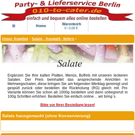
Warenkorb
≡
Home
0
|
0,00 €
Unser Angebot
:
Salate - Auswahl - liefern
›
Ergänzen Sie Ihre kalten Platten, Menüs, Buffets mit unseren leckeren
Salaten. Der Preis beinhaltet das ansprechende Anrichten in
Mehrwegschalen, diese bringen Sie am folgenden Werktag gereinigt und
gespült zurück oder bestellen die Rückholung (RG) gleich mit. Pro
Variante können Sie schon ab 1000g bestellen und dann unbegrenzt in
100g Schritten erhöhen. Bestellen Sie einfach online ... wir bring`s.
Bitte vor Ihrer Bestellung lesen!
Salate hausgemacht (ohne Konservierung)