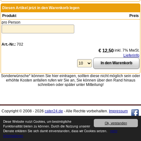
Diesen Artikel jetzt in den Warenkorb legen
Produkt
Preis
pro Person
Art.-Nr.:
702
€ 12,50
inkl. 7% MwSt.
Lieferinfo
Sonderwünsche* können Sie hier eintragen, sollten diese nicht möglich sein oder
erhöhte Kosten anfallen rufen wir Sie an, Sie können über den Rand hinaus
schreiben oder später unter Mitteilung!
Copyright © 2008 - 2026
cater24.de
- Alle Rechte vorbehalten.
Impressum
Diese Website nutzt Cookies, um bestmögliche
Ok, verstanden
Produkte können von den Abbildungen abweichen. Druckfehler / Irrtümer sowie
Funktionalität bieten zu können. Durch die Nutzung unserer
Preis- und Sortimentänderungen vorbehalten.
Dienste erklären Sie sich damit einverstanden, dass wir Cookies setzen.
mehr
Informationen