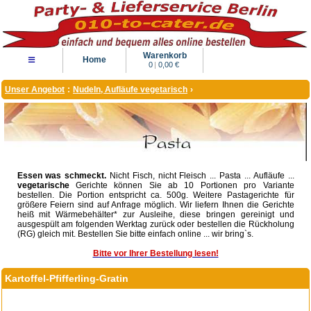
Warenkorb
≡
Home
0
|
0,00 €
Unser Angebot
:
Nudeln, Aufläufe vegetarisch
›
Essen was schmeckt.
Nicht Fisch, nicht Fleisch ... Pasta ... Aufläufe ...
vegetarische
Gerichte können Sie ab 10 Portionen pro Variante
bestellen. Die Portion entspricht ca. 500g. Weitere Pastagerichte für
größere Feiern sind auf Anfrage möglich. Wir liefern Ihnen die Gerichte
heiß mit Wärmebehälter* zur Ausleihe, diese bringen gereinigt und
ausgespült am folgenden Werktag zurück oder bestellen die Rückholung
(RG) gleich mit. Bestellen Sie bitte einfach online ... wir bring`s.
Bitte vor Ihrer Bestellung lesen!
Kartoffel-Pfifferling-Gratin