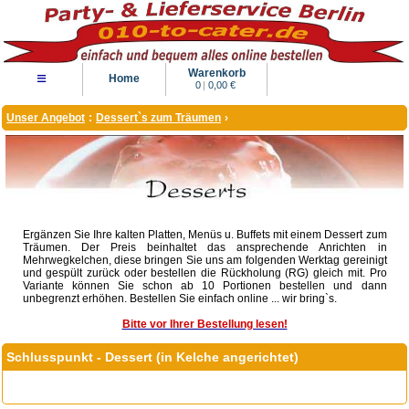
Warenkorb
≡
Home
0
|
0,00 €
Unser Angebot
:
Dessert`s zum Träumen
›
Ergänzen Sie Ihre kalten Platten, Menüs u. Buffets mit einem Dessert zum
Träumen. Der Preis beinhaltet das ansprechende Anrichten in
Mehrwegkelchen, diese bringen Sie uns am folgenden Werktag gereinigt
und gespült zurück oder bestellen die Rückholung (RG) gleich mit. Pro
Variante können Sie schon ab 10 Portionen bestellen und dann
unbegrenzt erhöhen. Bestellen Sie einfach online ... wir bring`s.
Bitte vor Ihrer Bestellung lesen!
Schlusspunkt - Dessert (in Kelche angerichtet)