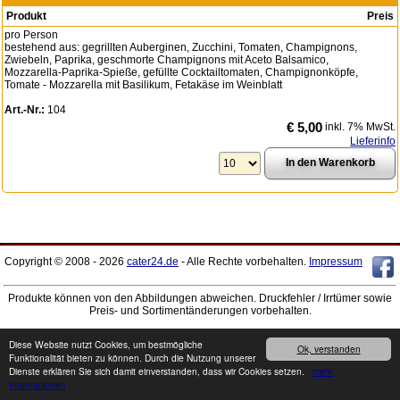
Produkt
Preis
pro Person
bestehend aus: gegrillten Auberginen, Zucchini, Tomaten, Champignons,
Zwiebeln, Paprika, geschmorte Champignons mit Aceto Balsamico,
Mozzarella-Paprika-Spieße, gefüllte Cocktailtomaten, Champignonköpfe,
Tomate - Mozzarella mit Basilikum, Fetakäse im Weinblatt
Art.-Nr.:
104
€ 5,00
inkl. 7% MwSt.
Lieferinfo
Copyright © 2008 - 2026
cater24.de
- Alle Rechte vorbehalten.
Impressum
Produkte können von den Abbildungen abweichen. Druckfehler / Irrtümer sowie
Preis- und Sortimentänderungen vorbehalten.
Diese Website nutzt Cookies, um bestmögliche
Ok, verstanden
Funktionalität bieten zu können. Durch die Nutzung unserer
Dienste erklären Sie sich damit einverstanden, dass wir Cookies setzen.
mehr
Informationen