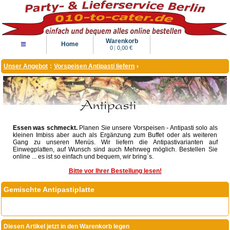
Warenkorb
≡
Home
0
|
0,00 €
Unser Angebot
:
Vorspeisen Antipasti liefern
›
Essen was schmeckt.
Planen Sie unsere Vorspeisen - Antipasti solo als
kleinen Imbiss aber auch als Ergänzung zum Buffet oder als weiteren
Gang zu unseren Menüs. Wir liefern die Antipastivarianten auf
Einwegplatten, auf Wunsch sind auch Mehrweg möglich. Bestellen Sie
online ... es ist so einfach und bequem, wir bring`s.
Bitte vor Ihrer Bestellung lesen!
Gemischte Antipastiplatte
Diesen Artikel jetzt in den Warenkorb legen